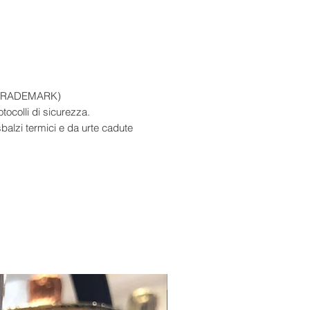
D TRADEMARK)
otocolli di sicurezza.
balzi termici e da urte cadute
Edizione Limitata