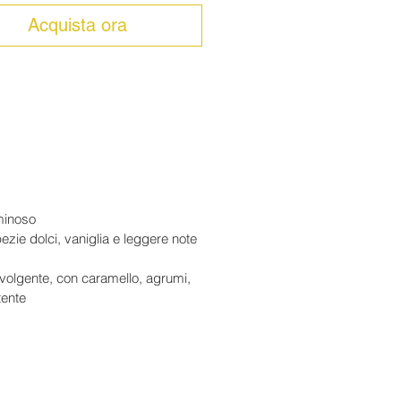
a profumi avvolgenti di miele,
ecca, spezie dolci, vaniglia e
Acquista ora
note di cioccolato fondente. Al
 morbido, rotondo e avvolgente,
ori di caramello, agrumi, spezie e
e lungo e persistente.
y elegante e versatile, ideale per
di relax e degustazioni di qualità.
minoso
pezie dolci, vaniglia e leggere note
volgente, con caramello, agrumi,
tente