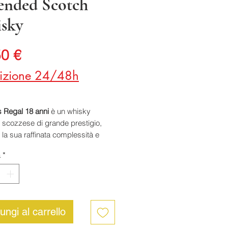
lended Scotch
sky
Prezzo
50 €
izione 24/48h
 Regal 18 anni
è un whisky
 scozzese di grande prestigio,
 la sua raffinata complessità e
za. Frutto di un blend sapiente di
à
*
grani selezionati, invecchiati per
iciotto anni, questo whisky si
zza per il perfetto equilibrio tra
a aromatica e armonia gustativa.
hiere si presenta con un colore
ungi al carrello
 intenso e luminoso. Al naso