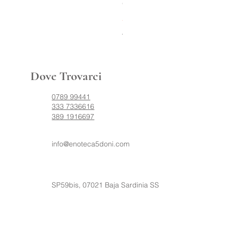
The Macallan A Night on Ea
Prezzo
250,00 €
Spedizione 24/48h
Dove Trovarci
0789 99441
333 7336616
389 1916697
info@enoteca5doni.com
SP59bis, 07021 Baja Sardinia SS