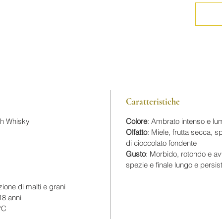
sprigion
frutta s
leggere 
palato è
con sent
un final
Un whisk
momenti 
Caratteristiche
ch Whisky
Colore
: Ambrato intenso e lu
Olfatto
: Miele, frutta secca, s
di cioccolato fondente
Gusto
: Morbido, rotondo e av
spezie e finale lungo e persis
zione di malti e grani
18 anni
°C