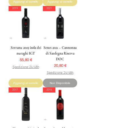
Aggiungi al carrello
Aggiungi al carrello
2019
2021
Serranu 2019 isola dei
Senes 2021 – Cannonau
nuraghi IGT
di Sardegna Riserva
DOC
Prezzo
55,80 €
Prezzo
20,80 €
Spedizione 24/48h
Spedizione 24/48h
Aggiungi al carrello
Non Disponibile
2017
2016