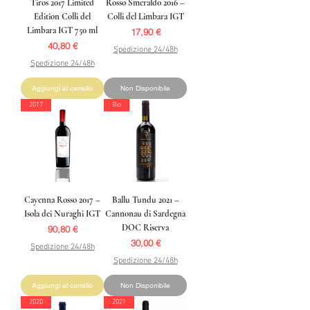
Tiros 2017 Limited
Rosso Smeraldo 2016 –
Edition Colli del
Colli del Limbara IGT
Limbara IGT 750 ml
Prezzo
17,90 €
Prezzo
40,80 €
Spedizione 24/48h
Spedizione 24/48h
Aggiungi al carrello
Non Disponibile
2017
Bio
Cayenna Rosso 2017 –
Ballu Tundu 2021 –
Isola dei Nuraghi IGT
Cannonau di Sardegna
DOC Riserva
Prezzo
90,80 €
Prezzo
30,00 €
Spedizione 24/48h
Spedizione 24/48h
Aggiungi al carrello
Non Disponibile
2020
2021