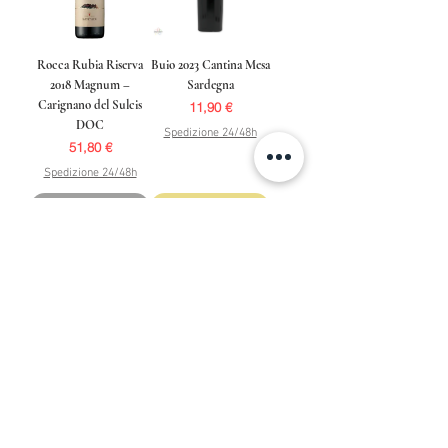
Rocca Rubia Riserva
Buio 2023 Cantina Mesa
2018 Magnum –
Sardegna
Carignano del Sulcis
Prezzo
11,90 €
DOC
Spedizione 24/48h
Prezzo
51,80 €
Spedizione 24/48h
Non Disponibile
Aggiungi al carrello
2023
2021
Grotta Rossa 2023 –
Iselis Rosso 2021 –
Carignano del Sulcis
Monica di Sardegna
DOC
DOC Superiore
Prezzo
Prezzo
8,90 €
13,90 €