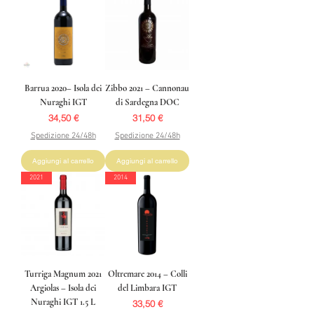
Barrua 2020– Isola dei
Zibbo 2021 – Cannonau
Nuraghi IGT
di Sardegna DOC
Prezzo
Prezzo
34,50 €
31,50 €
Spedizione 24/48h
Spedizione 24/48h
Aggiungi al carrello
Aggiungi al carrello
2021
2014
Turriga Magnum 2021
Oltremare 2014 – Colli
Argiolas – Isola dei
del Limbara IGT
Nuraghi IGT 1.5 L
Prezzo
33,50 €