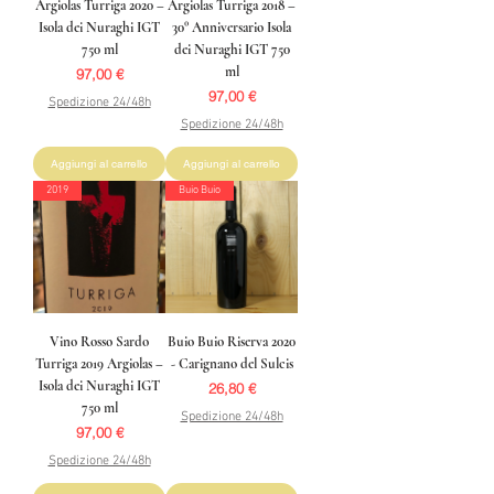
Argiolas Turriga 2020 –
Argiolas Turriga 2018 –
Isola dei Nuraghi IGT
30° Anniversario Isola
750 ml
dei Nuraghi IGT 750
ml
Prezzo
97,00 €
Prezzo
97,00 €
Spedizione 24/48h
Spedizione 24/48h
Aggiungi al carrello
Aggiungi al carrello
2019
Buio Buio
Vino Rosso Sardo
Buio Buio Riserva 2020
Turriga 2019 Argiolas –
- Carignano del Sulcis
Isola dei Nuraghi IGT
Prezzo
26,80 €
750 ml
Spedizione 24/48h
Prezzo
97,00 €
Spedizione 24/48h