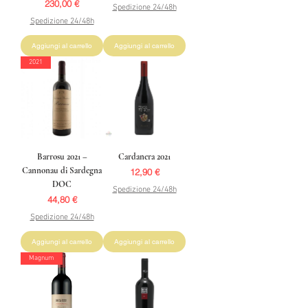
Prezzo
230,00 €
Spedizione 24/48h
Spedizione 24/48h
Aggiungi al carrello
Aggiungi al carrello
2021
Barrosu 2021 –
Cardanera 2021
Cannonau di Sardegna
Prezzo
12,90 €
DOC
Spedizione 24/48h
Prezzo
44,80 €
Spedizione 24/48h
Aggiungi al carrello
Aggiungi al carrello
Magnum