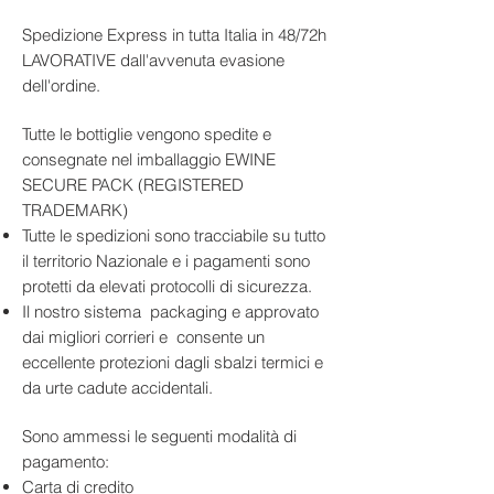
coltivate a piede franco, questo vino
Altitudine vigneti:
Fino a 250 m
balsamica.
si distingue per un profilo ricco,
s.l.m.
Spedizione Express in tutta Italia in 48/72h
avvolgente e profondamente
Suolo:
Sabbioso, sabbioso-
LAVORATIVE dall'avvenuta evasione
mediterraneo. Dopo la
argilloso
dell'ordine.
fermentazione, matura per
10–12
Sistema di allevamento:
Alberello
mesi in barrique di rovere francese
tradizionale a piede franco
,
Tutte le bottiglie vengono spedite e
Vendemmia:
Manuale, con
per poi riposare ulteriormente in
consegnate nel imballaggio EWINE
selezione dei grappoli
bottiglia, dove affina eleganza e
SECURE PACK (REGISTERED
Vinificazione:
Macerazione
complessità.
TRADEMARK)
tradizionale con lunga
Alla vista si presenta con un
rosso
Tutte le spedizioni sono tracciabile su tutto
permanenza sulle bucce
rubino cupo
, intenso. Al naso
il territorio Nazionale e i pagamenti sono
Affinamento:
10–12 mesi in
regala
profumi di frutta nera matura
,
protetti da elevati protocolli di sicurezza.
barrique di rovere francese +
mirto, spezie dolci, accenni
Il nostro sistema packaging e approvato
affinamento in bottiglia
balsamici e note di cuoio e liquirizia.
dai migliori corrieri e consente un
Gradazione alcolica:
14,5% vol
In bocca è
pieno e vellutato
, con
eccellente protezioni dagli sbalzi termici e
Temperatura di servizio:
18 °C
tannini ben fusi, buona freschezza e
da urte cadute accidentali.
Abbinamenti consigliati:
un finale lungo e sapido che lascia il
– Agnello arrosto o in umido
segno.
Sono ammessi le seguenti modalità di
– Selvaggina
Un vino di grande personalità, ideale
pagamento:
– Brasati e carni alla brace
per le occasioni importanti, da
Carta di credito
– Pecorino stagionato e