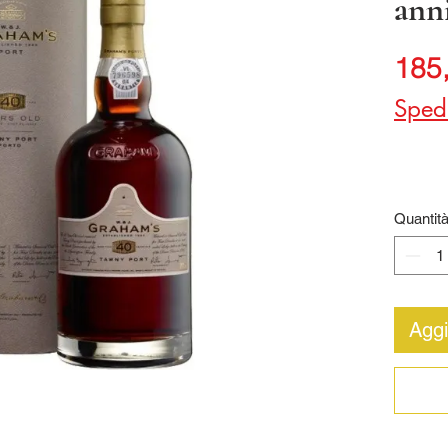
ann
185
Sped
Quantit
Aggi