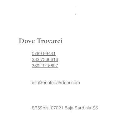
Prezzo
250,00 €
Spedizione 24/48h
Dove Trovarci
0789 99441
333 7336616
389 1916697
info@enoteca5doni.com
SP59bis, 07021 Baja Sardinia SS