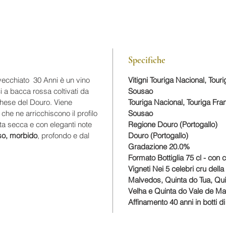
Specifiche
vecchiato 30 Anni è un vino
Vitigni Touriga Nacional, Tour
ci a bacca rossa coltivati da
Sousao
ghese del Douro. Viene
Touriga Nacional, Touriga Fran
, che ne arricchiscono il profilo
Sousao
utta secca e con eleganti note
Regione Douro (Portogallo)
nso, morbido
, profondo e dal
Douro (Portogallo)
Gradazione 20.0%
Formato Bottiglia 75 cl - con 
Vigneti Nei 5 celebri cru dell
Malvedos, Quinta do Tua, Qui
Velha e Quinta do Vale de M
Affinamento 40 anni in botti d