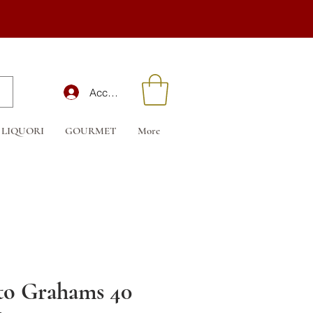
Accedi
LIQUORI
GOURMET
More
to Grahams 40