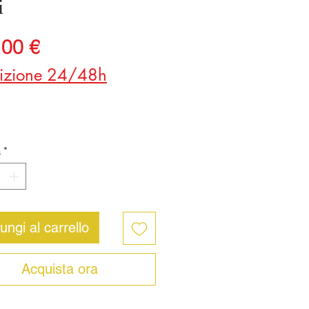
i
Prezzo
,00 €
izione 24/48h
à
*
ungi al carrello
Acquista ora