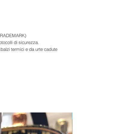
D TRADEMARK)
otocolli di sicurezza.
balzi termici e da urte cadute
Edizione Limitata