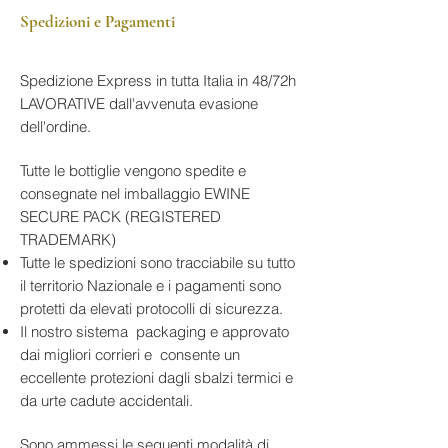
limose e sabbiose.
Gusto
: Fresco, equilibrato e vivace,
Borgogna, Francia
Spedizioni e Pagamenti
con buona struttura e finale pulito e
Suolo
: Terreni calcarei con
persistente
Prodotto interamente con
presenza di marna e fossili
uve
Chardonnay
, esprime lo stile più
marini
Spedizione Express in tutta Italia in 48/72h
immediato e vivace del vigneto
Altitudine Vigneti
: 150–250 m
LAVORATIVE dall'avvenuta evasione
chablisien. La lavorazione attribuita
s.l.m.
dell'ordine.
alla cuvée prevede la
Vendemmia
: Manuale, selezione
movimentazione dei mosti secondo
accurata delle uve
Tutte le bottiglie vengono spedite e
Vinificazione
: Fermentazione a
il principio della gravità e un
consegnate nel imballaggio EWINE
temperatura controllata in acciaio
affinamento di circa
8–10 mesi in
SECURE PACK (REGISTERED
inox
piccole vasche di acciaio inox
,
TRADEMARK)
Affinamento
: Alcuni mesi in
scelto per preservare freschezza,
Tutte le spedizioni sono tracciabile su tutto
acciaio inox, senza passaggio in
purezza aromatica e carattere
il territorio Nazionale e i pagamenti sono
legno
minerale.
protetti da elevati protocolli di sicurezza.
Gradazione Alcolica
: 12.5% vol
Il nostro sistema packaging e approvato
Temperatura di Servizio
: 10–12°C
Nel calice presenta un bouquet
dai migliori corrieri e consente un
Formato Bottiglia
: 750 ml
fresco e delicato, caratterizzato da
eccellente protezioni dagli sbalzi termici e
Abbinamenti Consigliati
:
limone, scorza di agrumi, acacia e
da urte cadute accidentali.
Pesce e crostacei
fiori bianchi. Al palato è leggero,
Formaggi freschi
vivace e fruttato, con acidità
Sono ammessi le seguenti modalità di