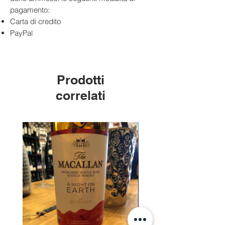
rossa
pagamento:
Selvaggina
Carta di credito
Formaggi stagionati
PayPal
Piatti a base di funghi e tartufi
Prodotti
correlati
Edizione Limitata