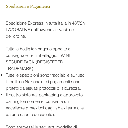
rubino intenso e brillante. Al naso
spezie delicate, note floreali e
Zona di Produzione
: Bolgheri,
Spedizioni e Pagamenti
regala profumi di frutti rossi freschi,
tabacco
Toscana
Gusto
: Equilibrato, fresco e
ciliegia, spezie delicate, note floreali
Suolo
: Terreni ghiaiosi e sabbiosi,
strutturato, con tannini morbidi e
e un tocco di tabacco. Al palato è
ricchi di minerali
Spedizione Express in tutta Italia in 48/72h
finale lungo e armonioso
equilibrato, fresco e ben strutturato,
Altitudine Vigneti
: 50–150 m
LAVORATIVE dall'avvenuta evasione
con tannini morbidi e un finale lungo
s.l.m.
dell'ordine.
e armonioso.
Vendemmia
: Manuale, selezione
Un vino versatile e raffinato, ideale
rigorosa delle uve
Tutte le bottiglie vengono spedite e
Vinificazione
: Fermentazione in
per accompagnare piatti di carne,
consegnate nel imballaggio EWINE
acciaio inox con macerazione
selvaggina e formaggi stagionati.
SECURE PACK (REGISTERED
controllata
TRADEMARK)
Affinamento
: 12–14 mesi in
Tutte le spedizioni sono tracciabile su tutto
barrique di rovere francese
il territorio Nazionale e i pagamenti sono
(parte nuove) e successivo
protetti da elevati protocolli di sicurezza.
affinamento in bottiglia
Il nostro sistema packaging e approvato
Gradazione Alcolica
: 14% vol
dai migliori corrieri e consente un
Temperatura di Servizio
: 16–18°C
eccellente protezioni dagli sbalzi termici e
Formato Bottiglia
: 750 ml
da urte cadute accidentali.
Abbinamenti Consigliati
:
Brasati e arrosti di carne
Sono ammessi le seguenti modalità di