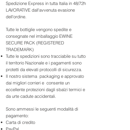
tra acidità e morbidezza e finale
proprio Montrachet come uno
Altitudine Vigneti
: 250–400 m
Spedizione Express in tutta Italia in 48/72h
lungo e persistente
Chardonnay corposo e potente,
s.l.m.
LAVORATIVE dall'avvenuta evasione
caratterizzato da miele, agrumi
Vendemmia
: Manuale, selezione
dell'ordine.
canditi, fiori, spezie e un finale
accurata delle uve
ampio e complesso. Le schede
Vinificazione
: Fermentazione in
Tutte le bottiglie vengono spedite e
botti di rovere francese, parte
produttive più recenti indicano
consegnate nel imballaggio EWINE
nuove
fermentazione malolattica parziale e
SECURE PACK (REGISTERED
Affinamento
: 12–18 mesi in botti
maturazione in botti di rovere; non
TRADEMARK)
di rovere (parte nuove)
riporterei però una durata precisa
Tutte le spedizioni sono tracciabile su tutto
Gradazione Alcolica
: 13% vol
per il millesimo 2007 senza la
il territorio Nazionale e i pagamenti sono
Temperatura di Servizio
: 12–14°C
documentazione originale
protetti da elevati protocolli di sicurezza.
Formato Bottiglia
: 750 ml
dell’annata.
Il nostro sistema packaging e approvato
Abbinamenti Consigliati
:
dai migliori corrieri e consente un
Piatti raffinati di pesce e
Il 2007 nella Côte de Beaune
eccellente protezioni dagli sbalzi termici e
crostacei
produsse generalmente vini bianchi
da urte cadute accidentali.
Carni bianche delicate
delicati e generosi, con buona
Formaggi stagionati
vivacità, equilibrio e note di pera,
Sono ammessi le seguenti modalità di
Piatti con salse burrose o a
pesca e albicocca. La commissione
pagamento:
base di tartufo
ufficiale della Borgogna sottolineò
Carta di credito
però che i vini di quell’annata
PayPal