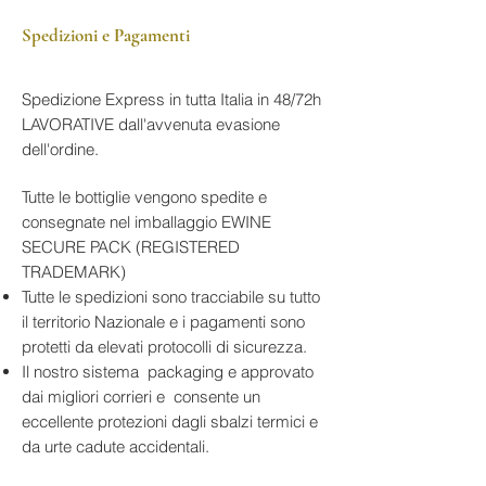
perlage finissima e persistente. Al
e lievito
Lombardia, Italia
Spedizioni e Pagamenti
naso offre profumi ricchi e
Gusto
: Pieno, armonico e strutturato,
Suolo
: Terreni morenici, argillosi e
con freschezza vibrante, trama
complessi di fiori bianchi, frutta
calcarei
cremosa e finale lungo e avvolgente
matura, agrumi canditi, note di
Vendemmia
: Manuale, selezione
Spedizione Express in tutta Italia in 48/72h
miele, crosta di pane e lievito. Al
rigorosa delle uve
LAVORATIVE dall'avvenuta evasione
palato è pieno, armonico e
Vinificazione
: Metodo classico di
dell'ordine.
strutturato, con una freschezza
fermentazione e rifermentazione
vibrante, una trama cremosa e un
in bottiglia
Tutte le bottiglie vengono spedite e
Affinamento
: Minimo 10 anni sui
finale lungo e avvolgente.
consegnate nel imballaggio EWINE
lieviti
Un Franciacorta di altissimo livello,
SECURE PACK (REGISTERED
Gradazione Alcolica
: 12.5% vol
ideale per accompagnare piatti
TRADEMARK)
Temperatura di Servizio
: 6–8°C
raffinati, momenti di festa esclusivi e
Tutte le spedizioni sono tracciabile su tutto
Formato Bottiglia
: 750 ml
per l’invecchiamento in cantina.
il territorio Nazionale e i pagamenti sono
Abbinamenti Consigliati
:
protetti da elevati protocolli di sicurezza.
Piatti raffinati di pesce e
Il nostro sistema packaging e approvato
crostacei
dai migliori corrieri e consente un
Carni bianche eleganti
eccellente protezioni dagli sbalzi termici e
Formaggi stagionati
da urte cadute accidentali.
Momenti di festa e
celebrazione esclusivi