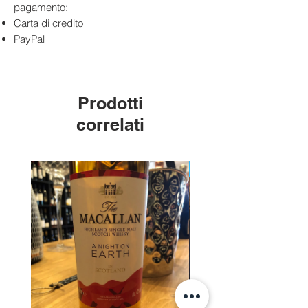
eccellente equilibrio tra potenza e
pagamento:
freschezza.
Carta di credito
PayPal
Prodotti
correlati
Edizione Limitata