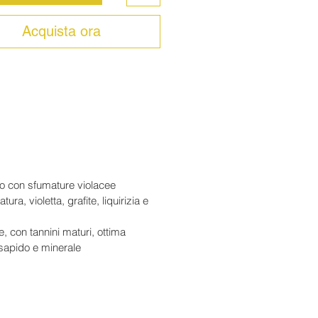
lo argilloso e calcareo.
Acquista ora
 2019 è stata particolarmente
ta e segnata da una forte siccità.
ate luminose e le notti più fresche
vorito una maturazione lenta e
a, preservando freschezza e
e minerale. La vendemmia è
il 17 settembre e si è conclusa il 7
blaggio è composto da
56%
o con sfumature violacee
t Sauvignon, 42% Merlot, 1% Petit
ra, violetta, grafite, liquirizia e
e 1% Cabernet Franc
. Il Cabernet
n conferisce struttura, freschezza
e, con tannini maturi, ottima
dità, mentre il Merlot dona
 sapido e minerale
za, rotondità e ricchezza fruttata.
 stato affinato per 12 mesi in botti
e, con il 35% di legno nuovo.