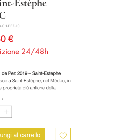
aint-Estèphe
C
R-CH-PEZ-10
Prezzo
80 €
izione 24/48h
 de Pez 2019 – Saint-Estephe
ce a Saint-Estèphe, nel Médoc, in
e proprietà più antiche della
azione. Dal 1995 la tenuta
à
*
ne alla famiglia Rouzaud,
taria della Maison Champagne
ederer, ed è diretta dall’enologo
Glumineau. Il vigneto si sviluppa
ntemente su un unico plateau
ungi al carrello
o da ghiaie sovrapposte a un