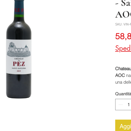
- S
AO
SKU: VIN-
58,
Sped
Chateau
AOC
nas
una dell
denomin
Quantit
appartie
proprie
Louis Ro
Nicolas 
prevale
Aggi
compost