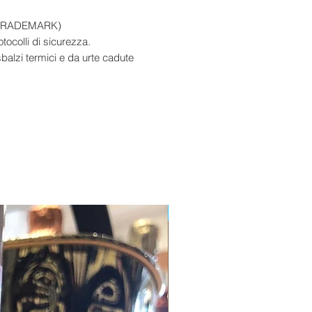
D TRADEMARK)
otocolli di sicurezza.
balzi termici e da urte cadute
Edizione Limitata