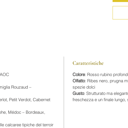
sottosuo
L’annata
soleggia
Le giorn
hanno fa
omogene
tension
iniziata 
Caratteristiche
ottobre.
L’assem
e AOC
Colore
: Rosso rubino profond
Caberne
Olfatto
: Ribes nero, prugna matu
Verdot 
miglia Rouzaud –
spezie dolci
Sauvigno
Gusto
: Strutturato ma elegant
e profon
lot, Petit Verdot, Cabernet
freschezza e un finale lungo,
morbidez
Il vino è
èphe, Médoc – Bordeaux,
di rover
le calcaree tipiche del terroir