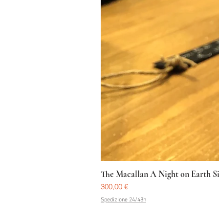
The Macallan A Night on Earth S
Prezzo
300,00 €
Spedizione 24/48h