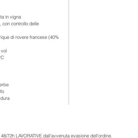
Al naso 
tabacco 
mora e i
ta in vigna
generos
o, con controllo delle
struttur
rique di rovere francese (40%
leggerm
energia,
 vol
combina 
°C
con uno
 erbe
ufo
 dura
in 48/72h LAVORATIVE dall'avvenuta evasione dell'ordine.