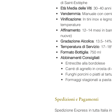
di Saint-Estèphe
Età Media delle Viti
: 30–40 anni
Vendemmia
: Manuale con cerni
Vinificazione
: In tini inox e legn
temperature
Affinamento
: 12–14 mesi in bar
nuove)
Gradazione Alcolica
: 13.5–14%
Temperatura di Servizio
: 17–18
Formato Bottiglia
: 750 ml
Abbinamenti Consigliati
:
Entrecôte alla bordolese
Carré di agnello in crosta di
Funghi porcini o piatti al tart
Formaggi stagionati a pasta
Spedizioni e Pagamenti
Spedizione Express in tutta Italia 