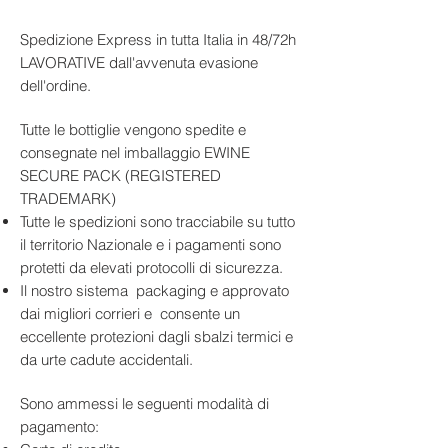
mela verde ed erbe mediterranee.
sfumature di erbe mediterranee.
m s.l.m.
Al palato si distingue per la sua
Suolo:
Granitico in disfacimento
Spedizione Express in tutta Italia in 48/72h
Gusto:
Secco, fresco e sapido, con
piacevole sapidità, la freschezza
con componente sabbiosa
LAVORATIVE dall'avvenuta evasione
buona tensione e un finale elegante
ben dosata e un finale secco e pulito
Sistema di allevamento:
Guyot e
dell'ordine.
e agrumato.
che richiama il mare e la terra da cui
cordone speronato
proviene. È un bianco versatile e
Vendemmia:
Manuale, tra fine
Tutte le bottiglie vengono spedite e
agosto e inizio settembre
contemporaneo, perfetto per
consegnate nel imballaggio EWINE
Vinificazione:
Fermentazione a
l’aperitivo o in abbinamento a piatti
SECURE PACK (REGISTERED
temperatura controllata in acciaio
leggeri a base di pesce. Un
TRADEMARK)
Affinamento:
In acciaio inox sulle
Vermentino che celebra la
Tutte le spedizioni sono tracciabile su tutto
fecce fini per alcuni mesi
semplicità raffinata e il carattere
il territorio Nazionale e i pagamenti sono
Gradazione alcolica:
13% vol
autentico della Gallura.
protetti da elevati protocolli di sicurezza.
Formato:
0,75 L
Il nostro sistema packaging e approvato
Temperatura di servizio:
8–10 °C
dai migliori corrieri e consente un
Abbinamenti consigliati:
eccellente protezioni dagli sbalzi termici e
Antipasti di pesce
da urte cadute accidentali.
Crudi di mare
Primi piatti delicati
Sono ammessi le seguenti modalità di
Aperitivi estivi
pagamento:
Potenziale di invecchiamento:
2–